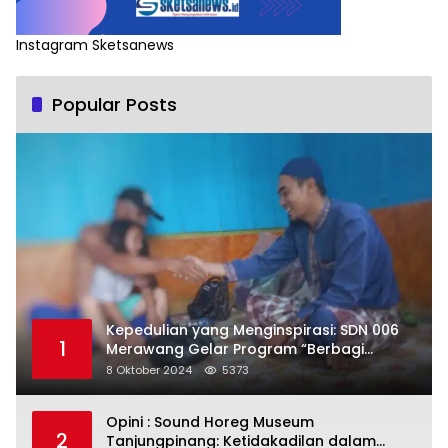
Instagram Sketsanews
Popular Posts
Kepedulian yang Menginspirasi: SDN 006
1
Merawang Gelar Program “Berbagi
Segenggam Beras”
8 Oktober 2024
5373
Opini : Sound Horeg Museum
2
Tanjungpinang: Ketidakadilan dalam