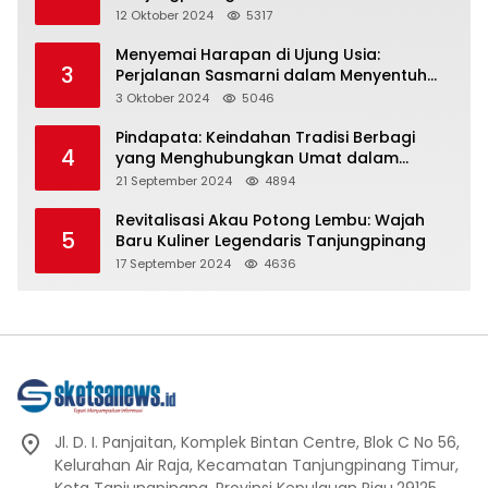
Representasi
12 Oktober 2024
5317
Menyemai Harapan di Ujung Usia:
3
Perjalanan Sasmarni dalam Menyentuh
Hati dan Jiwa
3 Oktober 2024
5046
Pindapata: Keindahan Tradisi Berbagi
4
yang Menghubungkan Umat dalam
Spiritualitas dan Kebersamaan dalam
21 September 2024
4894
Agama Buddha
Revitalisasi Akau Potong Lembu: Wajah
5
Baru Kuliner Legendaris Tanjungpinang
17 September 2024
4636
Jl. D. I. Panjaitan, Komplek Bintan Centre, Blok C No 56,
Kelurahan Air Raja, Kecamatan Tanjungpinang Timur,
Kota Tanjungpinang, Provinsi Kepulauan Riau.29125.