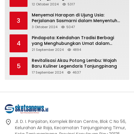
Representasi
12 Oktober 2024
5317
Menyemai Harapan di Ujung Usia:
3
Perjalanan Sasmarni dalam Menyentuh
Hati dan Jiwa
3 Oktober 2024
5047
Pindapata: Keindahan Tradisi Berbagi
4
yang Menghubungkan Umat dalam
Spiritualitas dan Kebersamaan dalam
21 September 2024
4894
Agama Buddha
Revitalisasi Akau Potong Lembu: Wajah
5
Baru Kuliner Legendaris Tanjungpinang
17 September 2024
4637
Jl. D. I. Panjaitan, Komplek Bintan Centre, Blok C No 56,
Kelurahan Air Raja, Kecamatan Tanjungpinang Timur,