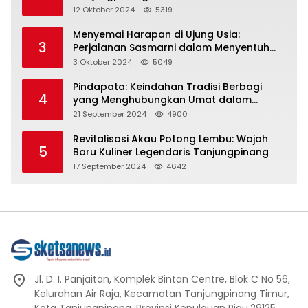
Representasi
12 Oktober 2024
5319
Menyemai Harapan di Ujung Usia:
3
Perjalanan Sasmarni dalam Menyentuh
Hati dan Jiwa
3 Oktober 2024
5049
Pindapata: Keindahan Tradisi Berbagi
4
yang Menghubungkan Umat dalam
Spiritualitas dan Kebersamaan dalam
21 September 2024
4900
Agama Buddha
Revitalisasi Akau Potong Lembu: Wajah
5
Baru Kuliner Legendaris Tanjungpinang
17 September 2024
4642
Jl. D. I. Panjaitan, Komplek Bintan Centre, Blok C No 56,
Kelurahan Air Raja, Kecamatan Tanjungpinang Timur,
Kota Tanjungpinang, Provinsi Kepulauan Riau.29125.