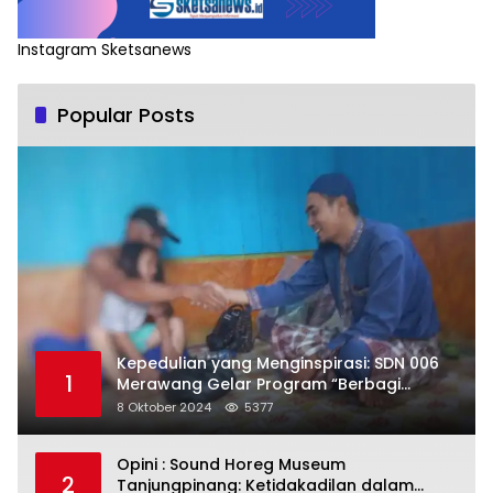
Instagram Sketsanews
Popular Posts
Kepedulian yang Menginspirasi: SDN 006
1
Merawang Gelar Program “Berbagi
Segenggam Beras”
8 Oktober 2024
5377
Opini : Sound Horeg Museum
2
Tanjungpinang: Ketidakadilan dalam