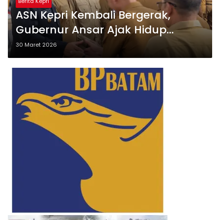
Berita Kepri
ASN Kepri Kembali Bergerak,
Gubernur Ansar Ajak Hidup
Hemat dan Kerja Optimal
30 Maret 2026