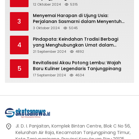
Representasi
12 Oktober 2024
5315
Menyemai Harapan di Ujung Usia:
3
Perjalanan Sasmarni dalam Menyentuh
Hati dan Jiwa
3 Oktober 2024
5045
Pindapata: Keindahan Tradisi Berbagi
4
yang Menghubungkan Umat dalam
Spiritualitas dan Kebersamaan dalam
21 September 2024
4892
Agama Buddha
Revitalisasi Akau Potong Lembu: Wajah
5
Baru Kuliner Legendaris Tanjungpinang
17 September 2024
4634
Jl. D. I. Panjaitan, Komplek Bintan Centre, Blok C No 56,
Kelurahan Air Raja, Kecamatan Tanjungpinang Timur,