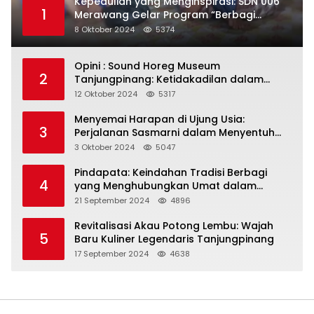
Kepedulian yang Menginspirasi: SDN 006
1
Merawang Gelar Program “Berbagi
Segenggam Beras”
8 Oktober 2024
5374
Opini : Sound Horeg Museum
2
Tanjungpinang: Ketidakadilan dalam
Representasi
12 Oktober 2024
5317
Menyemai Harapan di Ujung Usia:
3
Perjalanan Sasmarni dalam Menyentuh
Hati dan Jiwa
3 Oktober 2024
5047
Pindapata: Keindahan Tradisi Berbagi
4
yang Menghubungkan Umat dalam
Spiritualitas dan Kebersamaan dalam
21 September 2024
4896
Agama Buddha
Revitalisasi Akau Potong Lembu: Wajah
5
Baru Kuliner Legendaris Tanjungpinang
17 September 2024
4638