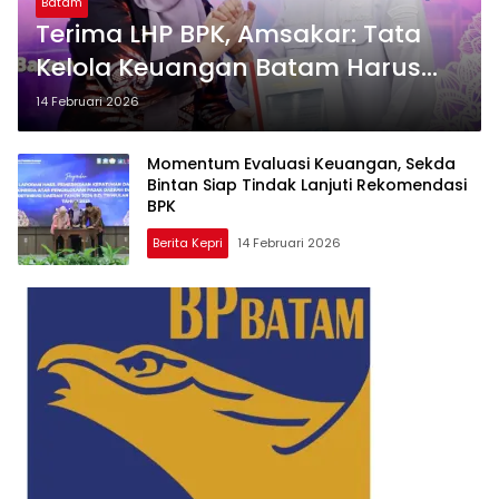
Batam
Terima LHP BPK, Amsakar: Tata
Kelola Keuangan Batam Harus
Makin Akuntabel
14 Februari 2026
Momentum Evaluasi Keuangan, Sekda
Bintan Siap Tindak Lanjuti Rekomendasi
BPK
Berita Kepri
14 Februari 2026