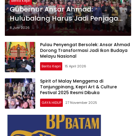
Berita Kepri
Gubernur Ansar Ahmad:
Hulubalang Harus Jadi Penjaga
Marwah Melayu di Tengah
8 Juni 2026
Tantangan Zaman
Pulau Penyengat Bersolek: Ansar Ahmad
Dorong Transformasi Jadi Ikon Budaya
Melayu Nasional
Berita Kepri
15 April 2026
Spirit of Malay Menggema di
Tanjungpinang, Kepri Art & Culture
Festival 2025 Resmi Dibuka
GAYA HIDUP
27 November 2025