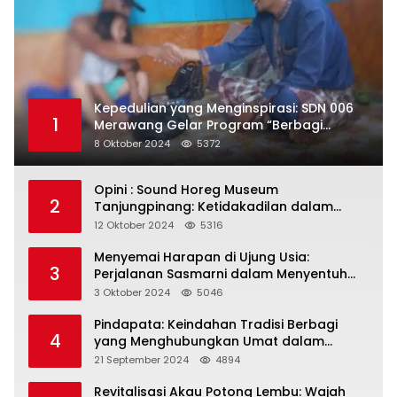
Kepedulian yang Menginspirasi: SDN 006
1
Merawang Gelar Program “Berbagi
Segenggam Beras”
8 Oktober 2024
5372
Opini : Sound Horeg Museum
2
Tanjungpinang: Ketidakadilan dalam
Representasi
12 Oktober 2024
5316
Menyemai Harapan di Ujung Usia:
3
Perjalanan Sasmarni dalam Menyentuh
Hati dan Jiwa
3 Oktober 2024
5046
Pindapata: Keindahan Tradisi Berbagi
4
yang Menghubungkan Umat dalam
Spiritualitas dan Kebersamaan dalam
21 September 2024
4894
Agama Buddha
Revitalisasi Akau Potong Lembu: Wajah