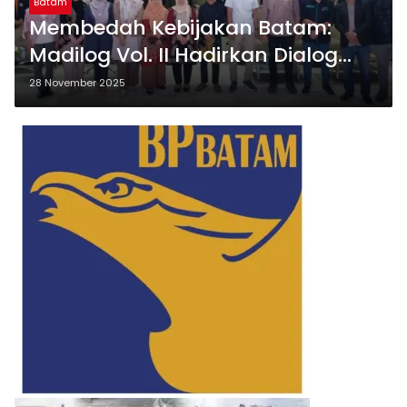
Batam
Membedah Kebijakan Batam:
Madilog Vol. II Hadirkan Dialog
Kritis Mahasiswa-Pakar
28 November 2025