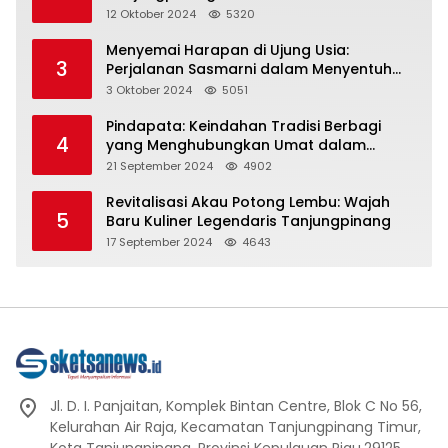
Representasi
12 Oktober 2024
5320
Menyemai Harapan di Ujung Usia:
3
Perjalanan Sasmarni dalam Menyentuh
Hati dan Jiwa
3 Oktober 2024
5051
Pindapata: Keindahan Tradisi Berbagi
4
yang Menghubungkan Umat dalam
Spiritualitas dan Kebersamaan dalam
21 September 2024
4902
Agama Buddha
Revitalisasi Akau Potong Lembu: Wajah
5
Baru Kuliner Legendaris Tanjungpinang
17 September 2024
4643
Jl. D. I. Panjaitan, Komplek Bintan Centre, Blok C No 56,
Kelurahan Air Raja, Kecamatan Tanjungpinang Timur,