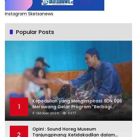
Instagram Sketsanews
Popular Posts
Kepedulian yang Menginspirasi: SDN 006
1
Merawang Gelar Program “Berbagi
Segenggam Beras”
8 Oktober 2024
5377
Opini : Sound Horeg Museum
2
Tanjungpinang: Ketidakadilan dalam