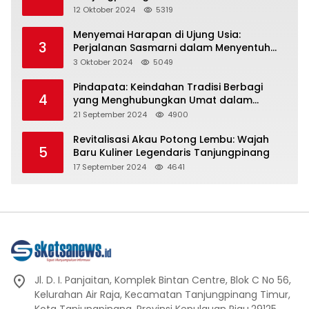
Representasi
12 Oktober 2024
5319
Menyemai Harapan di Ujung Usia:
3
Perjalanan Sasmarni dalam Menyentuh
Hati dan Jiwa
3 Oktober 2024
5049
Pindapata: Keindahan Tradisi Berbagi
4
yang Menghubungkan Umat dalam
Spiritualitas dan Kebersamaan dalam
21 September 2024
4900
Agama Buddha
Revitalisasi Akau Potong Lembu: Wajah
5
Baru Kuliner Legendaris Tanjungpinang
17 September 2024
4641
Jl. D. I. Panjaitan, Komplek Bintan Centre, Blok C No 56,
Kelurahan Air Raja, Kecamatan Tanjungpinang Timur,
Kota Tanjungpinang, Provinsi Kepulauan Riau.29125.