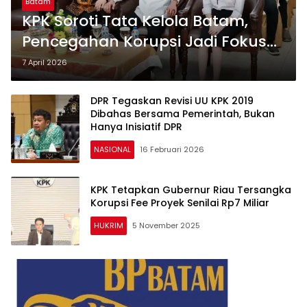
Batam
KPK Soroti Tata Kelola Batam,
Pencegahan Korupsi Jadi Fokus
Utama
7 April 2026
DPR Tegaskan Revisi UU KPK 2019
Dibahas Bersama Pemerintah, Bukan
Hanya Inisiatif DPR
NASIONAL
16 Februari 2026
KPK Tetapkan Gubernur Riau Tersangka
Korupsi Fee Proyek Senilai Rp7 Miliar
HUKRIM
5 November 2025