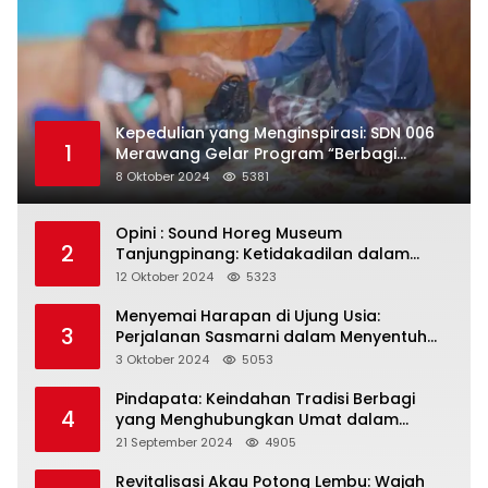
Kepedulian yang Menginspirasi: SDN 006
1
Merawang Gelar Program “Berbagi
Segenggam Beras”
8 Oktober 2024
5381
Opini : Sound Horeg Museum
2
Tanjungpinang: Ketidakadilan dalam
Representasi
12 Oktober 2024
5323
Menyemai Harapan di Ujung Usia:
3
Perjalanan Sasmarni dalam Menyentuh
Hati dan Jiwa
3 Oktober 2024
5053
Pindapata: Keindahan Tradisi Berbagi
4
yang Menghubungkan Umat dalam
Spiritualitas dan Kebersamaan dalam
21 September 2024
4905
Agama Buddha
Revitalisasi Akau Potong Lembu: Wajah