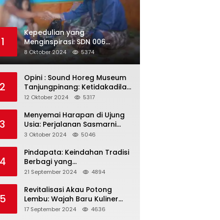
Kepedulian yang
1
Menginspirasi: SDN 006
Merawang Gelar Program
8 Oktober 2024
5374
“Berbagi Segenggam Beras”
Opini : Sound Horeg Museum
2
Tanjungpinang: Ketidakadilan
dalam Representasi
12 Oktober 2024
5317
Menyemai Harapan di Ujung
3
Usia: Perjalanan Sasmarni
dalam Menyentuh Hati dan
3 Oktober 2024
5046
Jiwa
Pindapata: Keindahan Tradisi
4
Berbagi yang
Menghubungkan Umat dalam
21 September 2024
4894
Spiritualitas dan
Kebersamaan dalam Agama
Revitalisasi Akau Potong
5
Buddha
Lembu: Wajah Baru Kuliner
Legendaris Tanjungpinang
17 September 2024
4636