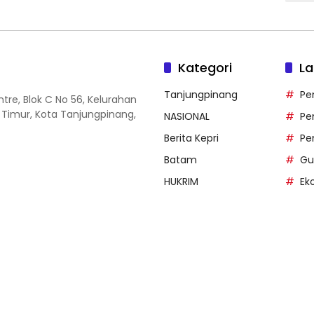
Kategori
La
Tanjungpinang
Pe
entre, Blok C No 56, Kelurahan
 Timur, Kota Tanjungpinang,
NASIONAL
Pe
Berita Kepri
Pe
Batam
Gu
HUKRIM
Ek