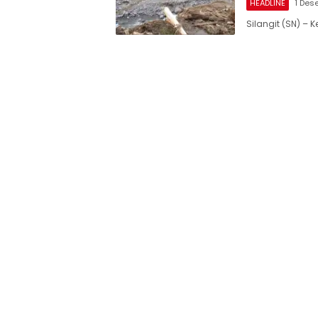
HEADLINE
1 Des
Silangit (SN) 