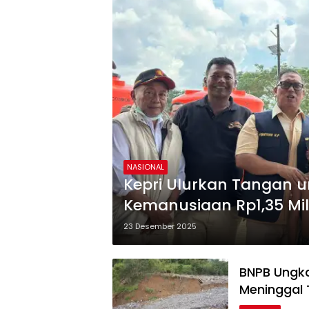
NASIONAL
Kepri Ulurkan Tangan u
Kemanusiaan Rp1,35 Mil
Banjir Bandang
23 Desember 2025
BNPB Ungka
Meninggal 