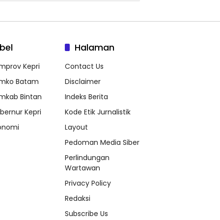
bel
Halaman
mprov Kepri
Contact Us
mko Batam
Disclaimer
mkab Bintan
Indeks Berita
bernur Kepri
Kode Etik Jurnalistik
onomi
Layout
Pedoman Media Siber
Perlindungan
Wartawan
Privacy Policy
Redaksi
Subscribe Us