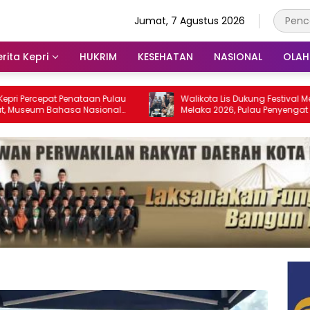
Jumat, 7 Agustus 2026
rita Kepri
HUKRIM
KESEHATAN
NASIONAL
OLA
at Penataan Pulau
Walikota Lis Dukung Festival Media Selat
Bahasa Nasional
Melaka 2026, Pulau Penyengat Disiapkan
028
Jadi Etalase Budaya Melayu