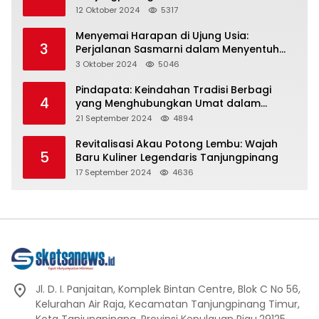
Representasi
12 Oktober 2024
5317
Menyemai Harapan di Ujung Usia:
3
Perjalanan Sasmarni dalam Menyentuh
Hati dan Jiwa
3 Oktober 2024
5046
Pindapata: Keindahan Tradisi Berbagi
4
yang Menghubungkan Umat dalam
Spiritualitas dan Kebersamaan dalam
21 September 2024
4894
Agama Buddha
Revitalisasi Akau Potong Lembu: Wajah
5
Baru Kuliner Legendaris Tanjungpinang
17 September 2024
4636
Jl. D. I. Panjaitan, Komplek Bintan Centre, Blok C No 56,
Kelurahan Air Raja, Kecamatan Tanjungpinang Timur,