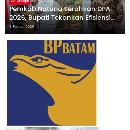
Berita Kepri
Pemkab Natuna Serahkan DPA
2026, Bupati Tekankan Efisiensi
dan Prioritas Kepentingan
9 Januari 2026
Masyarakat