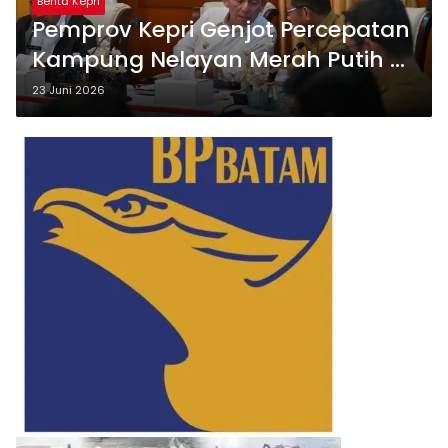
Berita Kepri
Pemprov Kepri Genjot Percepatan
Kampung Nelayan Merah Putih di
Kepri, 82 Lokasi Masuki Tahap
23 Juni 2026
Survei