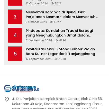
Representasi
12 Oktober 2024
5317
Menyemai Harapan di Ujung Usia:
3
Perjalanan Sasmarni dalam Menyentuh
Hati dan Jiwa
3 Oktober 2024
5047
Pindapata: Keindahan Tradisi Berbagi
4
yang Menghubungkan Umat dalam
Spiritualitas dan Kebersamaan dalam
21 September 2024
4896
Agama Buddha
Revitalisasi Akau Potong Lembu: Wajah
5
Baru Kuliner Legendaris Tanjungpinang
17 September 2024
4638
Jl. D. I. Panjaitan, Komplek Bintan Centre, Blok C No 56,
Kelurahan Air Raja, Kecamatan Tanjungpinang Timur,
Kota Tanjungpinang, Provinsi Kepulauan Riau.29125.