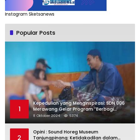
Instagram Sketsanews
Popular Posts
Kepedulian yang Menginspirasi: SDN 006
1
Merawang Gelar Program “Berbagi
Segenggam Beras”
8 Oktober 2024
5374
Opini : Sound Horeg Museum
2
Tanjungpinang: Ketidakadilan dalam