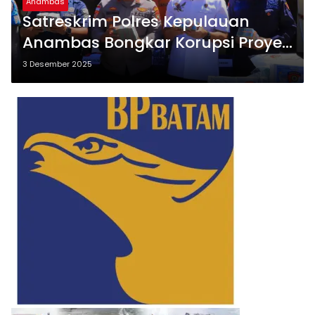
Anambas
Satreskrim Polres Kepulauan
Anambas Bongkar Korupsi Proyek
Drainase, Tiga Tersangka Resmi
3 Desember 2025
Ditahan