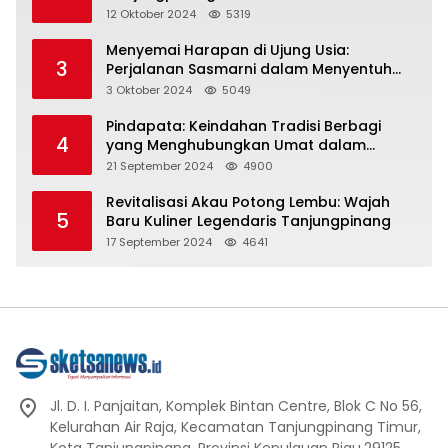
Representasi
12 Oktober 2024
5319
Menyemai Harapan di Ujung Usia:
3
Perjalanan Sasmarni dalam Menyentuh
Hati dan Jiwa
3 Oktober 2024
5049
Pindapata: Keindahan Tradisi Berbagi
4
yang Menghubungkan Umat dalam
Spiritualitas dan Kebersamaan dalam
21 September 2024
4900
Agama Buddha
Revitalisasi Akau Potong Lembu: Wajah
5
Baru Kuliner Legendaris Tanjungpinang
17 September 2024
4641
Jl. D. I. Panjaitan, Komplek Bintan Centre, Blok C No 56,
Kelurahan Air Raja, Kecamatan Tanjungpinang Timur,