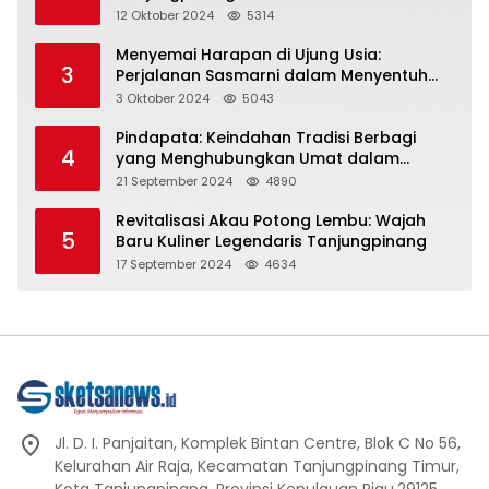
Representasi
12 Oktober 2024
5314
Menyemai Harapan di Ujung Usia:
3
Perjalanan Sasmarni dalam Menyentuh
Hati dan Jiwa
3 Oktober 2024
5043
Pindapata: Keindahan Tradisi Berbagi
4
yang Menghubungkan Umat dalam
Spiritualitas dan Kebersamaan dalam
21 September 2024
4890
Agama Buddha
Revitalisasi Akau Potong Lembu: Wajah
5
Baru Kuliner Legendaris Tanjungpinang
17 September 2024
4634
Jl. D. I. Panjaitan, Komplek Bintan Centre, Blok C No 56,
Kelurahan Air Raja, Kecamatan Tanjungpinang Timur,