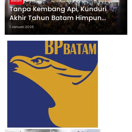
Batam
Tanpa Kembang Api, Kunduri
Akhir Tahun Batam Himpun
Donasi Hampir Rp15 Miliar untuk
1 Januari 2026
Korban Bencana Sumatra