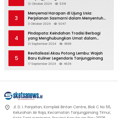
Representasi
12 Oktober 2024
5318
Menyemai Harapan di Ujung Usia:
3
Perjalanan Sasmarni dalam Menyentuh
Hati dan Jiwa
3 Oktober 2024
5047
Pindapata: Keindahan Tradisi Berbagi
4
yang Menghubungkan Umat dalam
Spiritualitas dan Kebersamaan dalam
21 September 2024
4898
Agama Buddha
Revitalisasi Akau Potong Lembu: Wajah
5
Baru Kuliner Legendaris Tanjungpinang
17 September 2024
4639
Jl. D. I. Panjaitan, Komplek Bintan Centre, Blok C No 56,
Kelurahan Air Raja, Kecamatan Tanjungpinang Timur,