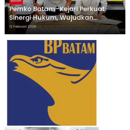
Batam
Pemko Batam–Kejari Perkuat
Sinergi Hukum, Wujudkan
Pemerintahan Bersih dan
12 Februari 2026
Akuntabel