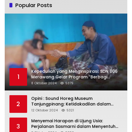
Popular Posts
Kepedulian yang Menginspirasi: SDN 006
1
Merawang Gelar Program “Berbagi
Segenggam Beras”
8 Oktober 2024
5379
Opini : Sound Horeg Museum
2
Tanjungpinang: Ketidakadilan dalam
Representasi
12 Oktober 2024
5321
Menyemai Harapan di Ujung Usia:
3
Perjalanan Sasmarni dalam Menyentuh