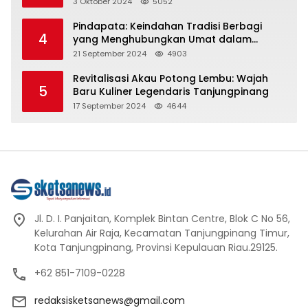
Hati dan Jiwa
3 Oktober 2024
5052
Pindapata: Keindahan Tradisi Berbagi
4
yang Menghubungkan Umat dalam
Spiritualitas dan Kebersamaan dalam
21 September 2024
4903
Agama Buddha
Revitalisasi Akau Potong Lembu: Wajah
5
Baru Kuliner Legendaris Tanjungpinang
17 September 2024
4644
Jl. D. I. Panjaitan, Komplek Bintan Centre, Blok C No 56,
Kelurahan Air Raja, Kecamatan Tanjungpinang Timur,
Kota Tanjungpinang, Provinsi Kepulauan Riau.29125.
+62 851-7109-0228
redaksisketsanews@gmail.com