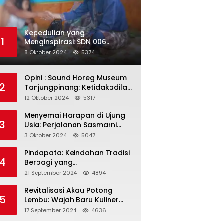
Kepedulian yang
1
Menginspirasi: SDN 006
Merawang Gelar Program
8 Oktober 2024
5374
“Berbagi Segenggam Beras”
Opini : Sound Horeg Museum
2
Tanjungpinang: Ketidakadilan
dalam Representasi
12 Oktober 2024
5317
Menyemai Harapan di Ujung
3
Usia: Perjalanan Sasmarni
dalam Menyentuh Hati dan
3 Oktober 2024
5047
Jiwa
Pindapata: Keindahan Tradisi
4
Berbagi yang
Menghubungkan Umat dalam
21 September 2024
4894
Spiritualitas dan
Kebersamaan dalam Agama
Revitalisasi Akau Potong
5
Buddha
Lembu: Wajah Baru Kuliner
Legendaris Tanjungpinang
17 September 2024
4636