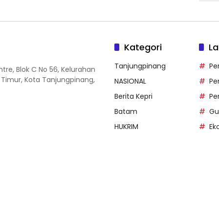
Kategori
La
Tanjungpinang
Pe
entre, Blok C No 56, Kelurahan
 Timur, Kota Tanjungpinang,
NASIONAL
Pe
Berita Kepri
Pe
Batam
Gu
HUKRIM
Ek