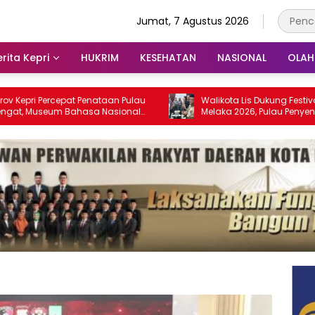
Jumat, 7 Agustus 2026
rita Kepri
HUKRIM
KESEHATAN
NASIONAL
OLA
rcepat Penataan Pulau
Walikota Lis Dukung Festival Media Se
eum Bahasa Nasional
Melaka 2026, Pulau Penyengat Disiap
g 2028
Jadi Etalase Budaya Melayu