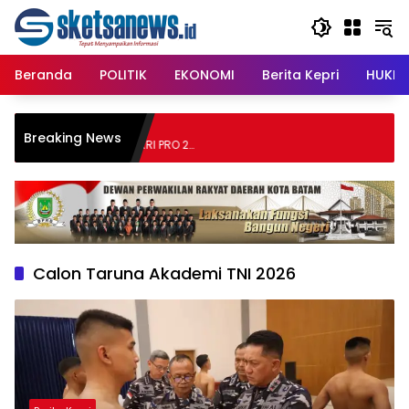
Langsung
content
ke
konten
Beranda
POLITIK
EKONOMI
Berita Kepri
HUKRI
 Inggris Tak Lagi
Breaking News
nglish Corner RRI PRO 2
g Hadirkan Suasana
Calon Taruna Akademi TNI 2026