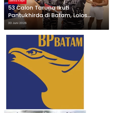
Berita Kepri
53 Calon Taruna Ikuti
Pantukhirda di Batam, Lolos
Seleksi Daerah Menuju Tingkat
30 Juni 2026
Pusat