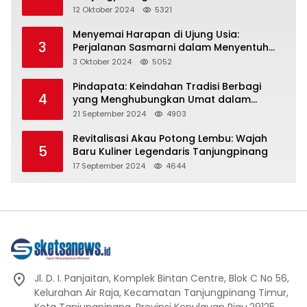
Representasi
12 Oktober 2024
5321
Menyemai Harapan di Ujung Usia:
3
Perjalanan Sasmarni dalam Menyentuh
Hati dan Jiwa
3 Oktober 2024
5052
Pindapata: Keindahan Tradisi Berbagi
4
yang Menghubungkan Umat dalam
Spiritualitas dan Kebersamaan dalam
21 September 2024
4903
Agama Buddha
Revitalisasi Akau Potong Lembu: Wajah
5
Baru Kuliner Legendaris Tanjungpinang
17 September 2024
4644
Jl. D. I. Panjaitan, Komplek Bintan Centre, Blok C No 56,
Kelurahan Air Raja, Kecamatan Tanjungpinang Timur,