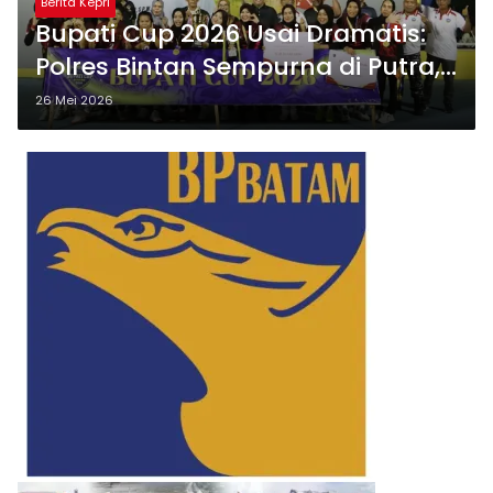
Berita Kepri
Bupati Cup 2026 Usai Dramatis:
Polres Bintan Sempurna di Putra,
Megat 707 Kokoh di Putri
26 Mei 2026