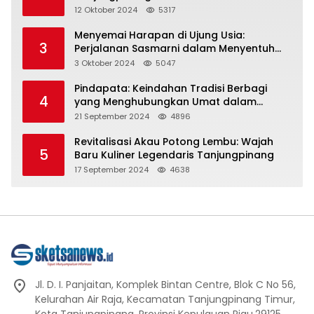
Representasi
12 Oktober 2024
5317
Menyemai Harapan di Ujung Usia:
3
Perjalanan Sasmarni dalam Menyentuh
Hati dan Jiwa
3 Oktober 2024
5047
Pindapata: Keindahan Tradisi Berbagi
4
yang Menghubungkan Umat dalam
Spiritualitas dan Kebersamaan dalam
21 September 2024
4896
Agama Buddha
Revitalisasi Akau Potong Lembu: Wajah
5
Baru Kuliner Legendaris Tanjungpinang
17 September 2024
4638
Jl. D. I. Panjaitan, Komplek Bintan Centre, Blok C No 56,
Kelurahan Air Raja, Kecamatan Tanjungpinang Timur,