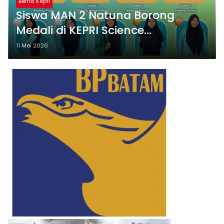
Berita Kepri
Siswa MAN 2 Natuna Borong
Medali di KEPRI Science
Competition 2026
11 Mei 2026