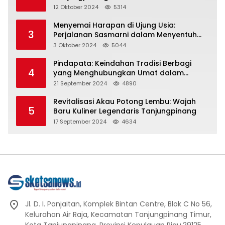
Representasi
12 Oktober 2024
5314
Menyemai Harapan di Ujung Usia:
3
Perjalanan Sasmarni dalam Menyentuh
Hati dan Jiwa
3 Oktober 2024
5044
Pindapata: Keindahan Tradisi Berbagi
4
yang Menghubungkan Umat dalam
Spiritualitas dan Kebersamaan dalam
21 September 2024
4890
Agama Buddha
Revitalisasi Akau Potong Lembu: Wajah
5
Baru Kuliner Legendaris Tanjungpinang
17 September 2024
4634
Jl. D. I. Panjaitan, Komplek Bintan Centre, Blok C No 56,
Kelurahan Air Raja, Kecamatan Tanjungpinang Timur,