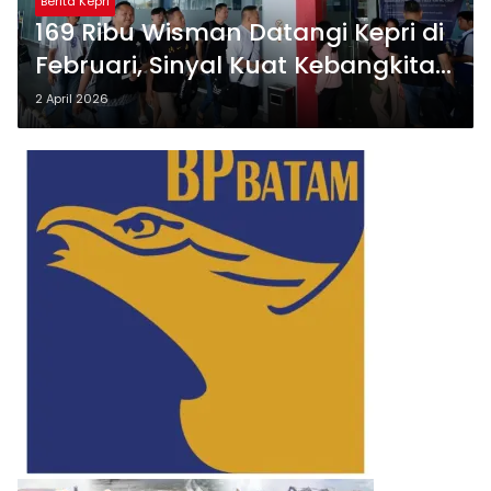
Berita Kepri
169 Ribu Wisman Datangi Kepri di
Februari, Sinyal Kuat Kebangkitan
Pariwisata
2 April 2026