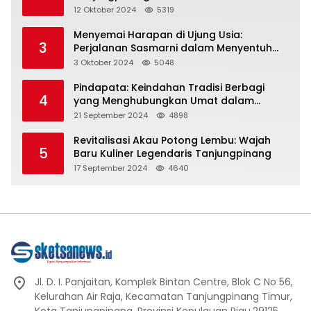
Representasi
12 Oktober 2024
5319
Menyemai Harapan di Ujung Usia:
3
Perjalanan Sasmarni dalam Menyentuh
Hati dan Jiwa
3 Oktober 2024
5048
Pindapata: Keindahan Tradisi Berbagi
4
yang Menghubungkan Umat dalam
Spiritualitas dan Kebersamaan dalam
21 September 2024
4898
Agama Buddha
Revitalisasi Akau Potong Lembu: Wajah
5
Baru Kuliner Legendaris Tanjungpinang
17 September 2024
4640
Jl. D. I. Panjaitan, Komplek Bintan Centre, Blok C No 56,
Kelurahan Air Raja, Kecamatan Tanjungpinang Timur,
Kota Tanjungpinang, Provinsi Kepulauan Riau.29125.