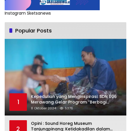
Instagram Sketsanews
Popular Posts
Kepedulian yang Menginspirasi: SDN 006
1
Merawang Gelar Program “Berbagi
Segenggam Beras”
8 Oktober 2024
5376
Opini : Sound Horeg Museum
2
Tanjungpinang: Ketidakadilan dalam