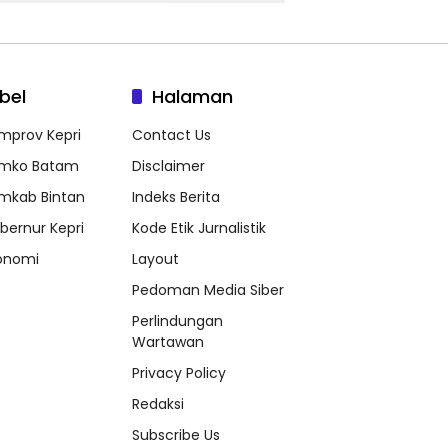
bel
Halaman
mprov Kepri
Contact Us
mko Batam
Disclaimer
mkab Bintan
Indeks Berita
bernur Kepri
Kode Etik Jurnalistik
onomi
Layout
Pedoman Media Siber
Perlindungan
Wartawan
Privacy Policy
Redaksi
Subscribe Us