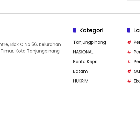
Kategori
La
Tanjungpinang
Pe
entre, Blok C No 56, Kelurahan
 Timur, Kota Tanjungpinang,
NASIONAL
Pe
Berita Kepri
Pe
Batam
Gu
HUKRIM
Ek