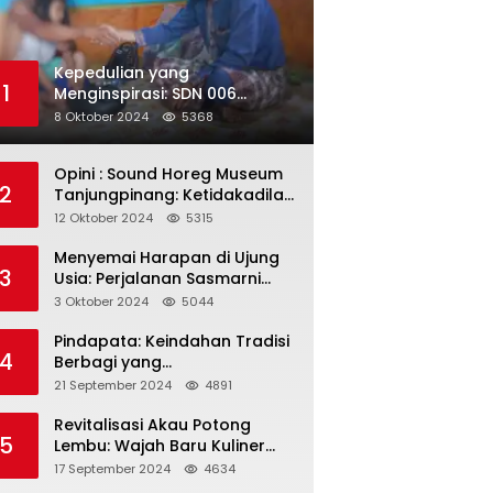
Kepedulian yang
1
Menginspirasi: SDN 006
Merawang Gelar Program
8 Oktober 2024
5368
“Berbagi Segenggam Beras”
Opini : Sound Horeg Museum
2
Tanjungpinang: Ketidakadilan
dalam Representasi
12 Oktober 2024
5315
Menyemai Harapan di Ujung
3
Usia: Perjalanan Sasmarni
dalam Menyentuh Hati dan
3 Oktober 2024
5044
Jiwa
Pindapata: Keindahan Tradisi
4
Berbagi yang
Menghubungkan Umat dalam
21 September 2024
4891
Spiritualitas dan
Kebersamaan dalam Agama
Revitalisasi Akau Potong
5
Buddha
Lembu: Wajah Baru Kuliner
Legendaris Tanjungpinang
17 September 2024
4634