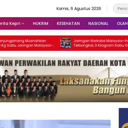
Kamis, 6 Agustus 2026
rita Kepri
HUKRIM
KESEHATAN
NASIONAL
OLA
ang Musnahkan
Jaringan Narkoba Malaysia–Indonesia
Jaringan Malaysia–
Terbongkar, 3 Kilogram Sabu Gagal
an Ribuan Jiwa
Masuk Jambi Lewat Tanjungpinang