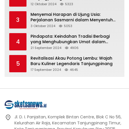
Representasi
12 Oktober 2024
5323
Menyemai Harapan di Ujung Usia:
3
Perjalanan Sasmarni dalam Menyentuh
Hati dan Jiwa
3 Oktober 2024
5053
Pindapata: Keindahan Tradisi Berbagi
4
yang Menghubungkan Umat dalam
Spiritualitas dan Kebersamaan dalam
21 September 2024
4906
Agama Buddha
Revitalisasi Akau Potong Lembu: Wajah
5
Baru Kuliner Legendaris Tanjungpinang
17 September 2024
4645
Jl. D. I. Panjaitan, Komplek Bintan Centre, Blok C No 56,
Kelurahan Air Raja, Kecamatan Tanjungpinang Timur,
Kota Tanjungpinang, Provinsi Kepulauan Riau.29125.