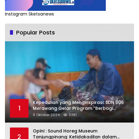
Instagram Sketsanews
Popular Posts
Kepedulian yang Menginspirasi: SDN 006
1
Merawang Gelar Program “Berbagi
Segenggam Beras”
8 Oktober 2024
5381
Opini : Sound Horeg Museum
2
Tanjungpinang: Ketidakadilan dalam