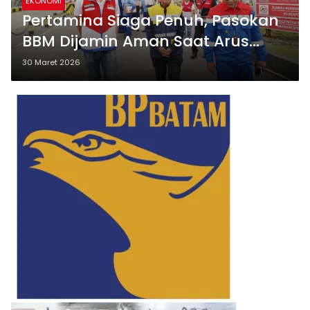
EKONOMI
Pertamina Siaga Penuh, Pasokan
BBM Dijamin Aman Saat Arus
Balik 2026
30 Maret 2026