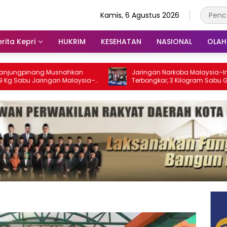
Kamis, 6 Agustus 2026
rita Kepri
HUKRIM
KESEHATAN
NASIONAL
OLA
ang Musnahkan
Jaringan Narkoba Malaysia–Indonesia
Jaringan Malaysia–
Terbongkar, 3 Kilogram Sabu Gagal
an Ribuan Jiwa
Masuk Jambi Lewat Tanjungpinang