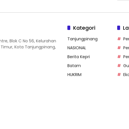
Kategori
La
Tanjungpinang
Pe
entre, Blok C No 56, Kelurahan
 Timur, Kota Tanjungpinang,
NASIONAL
Pe
Berita Kepri
Pe
Batam
Gu
HUKRIM
Ek