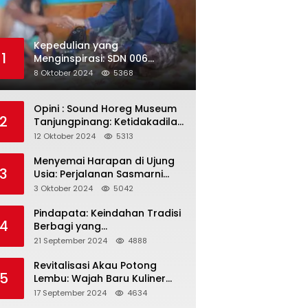
Kepedulian yang
1
Menginspirasi: SDN 006
Merawang Gelar Program
8 Oktober 2024
5368
“Berbagi Segenggam Beras”
Opini : Sound Horeg Museum
2
Tanjungpinang: Ketidakadilan
dalam Representasi
12 Oktober 2024
5313
Menyemai Harapan di Ujung
3
Usia: Perjalanan Sasmarni
dalam Menyentuh Hati dan
3 Oktober 2024
5042
Jiwa
Pindapata: Keindahan Tradisi
4
Berbagi yang
Menghubungkan Umat dalam
21 September 2024
4888
Spiritualitas dan
Kebersamaan dalam Agama
Revitalisasi Akau Potong
5
Buddha
Lembu: Wajah Baru Kuliner
Legendaris Tanjungpinang
17 September 2024
4634