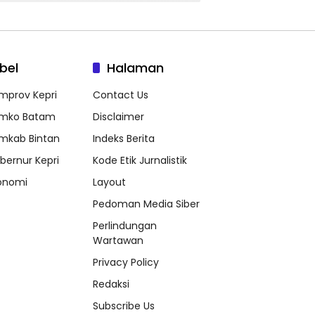
bel
Halaman
mprov Kepri
Contact Us
mko Batam
Disclaimer
mkab Bintan
Indeks Berita
bernur Kepri
Kode Etik Jurnalistik
onomi
Layout
Pedoman Media Siber
Perlindungan
Wartawan
Privacy Policy
Redaksi
Subscribe Us