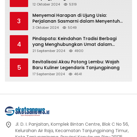
Representasi
12 Oktober 2024
5319
Menyemai Harapan di Ujung Usia:
3
Perjalanan Sasmarni dalam Menyentuh
Hati dan Jiwa
3 Oktober 2024
5049
Pindapata: Keindahan Tradisi Berbagi
4
yang Menghubungkan Umat dalam
Spiritualitas dan Kebersamaan dalam
21 September 2024
4900
Agama Buddha
Revitalisasi Akau Potong Lembu: Wajah
5
Baru Kuliner Legendaris Tanjungpinang
17 September 2024
4641
Jl. D. I. Panjaitan, Komplek Bintan Centre, Blok C No 56,
Kelurahan Air Raja, Kecamatan Tanjungpinang Timur,