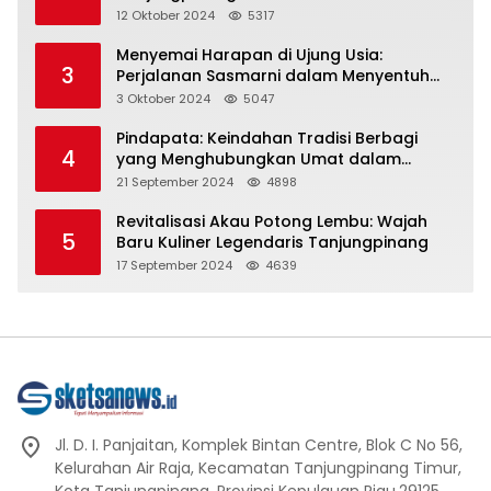
Representasi
12 Oktober 2024
5317
Menyemai Harapan di Ujung Usia:
3
Perjalanan Sasmarni dalam Menyentuh
Hati dan Jiwa
3 Oktober 2024
5047
Pindapata: Keindahan Tradisi Berbagi
4
yang Menghubungkan Umat dalam
Spiritualitas dan Kebersamaan dalam
21 September 2024
4898
Agama Buddha
Revitalisasi Akau Potong Lembu: Wajah
5
Baru Kuliner Legendaris Tanjungpinang
17 September 2024
4639
Jl. D. I. Panjaitan, Komplek Bintan Centre, Blok C No 56,
Kelurahan Air Raja, Kecamatan Tanjungpinang Timur,