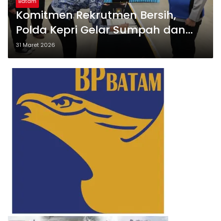
Batam
Komitmen Rekrutmen Bersih,
Polda Kepri Gelar Sumpah dan
Pakta Integritas Penerimaan Polri
31 Maret 2026
2026