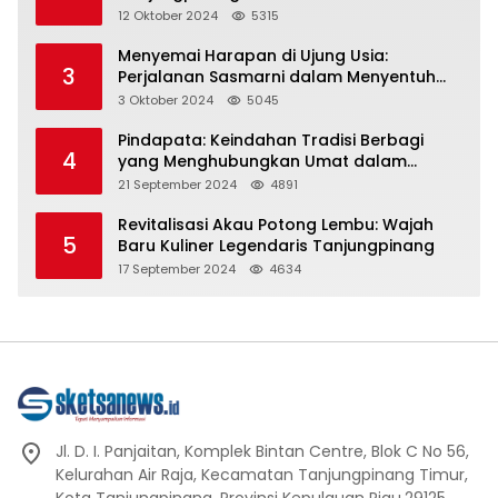
Representasi
12 Oktober 2024
5315
Menyemai Harapan di Ujung Usia:
3
Perjalanan Sasmarni dalam Menyentuh
Hati dan Jiwa
3 Oktober 2024
5045
Pindapata: Keindahan Tradisi Berbagi
4
yang Menghubungkan Umat dalam
Spiritualitas dan Kebersamaan dalam
21 September 2024
4891
Agama Buddha
Revitalisasi Akau Potong Lembu: Wajah
5
Baru Kuliner Legendaris Tanjungpinang
17 September 2024
4634
Jl. D. I. Panjaitan, Komplek Bintan Centre, Blok C No 56,
Kelurahan Air Raja, Kecamatan Tanjungpinang Timur,