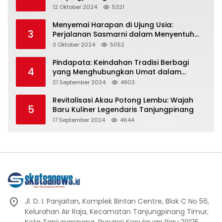
Representasi
12 Oktober 2024
5321
Menyemai Harapan di Ujung Usia:
3
Perjalanan Sasmarni dalam Menyentuh
Hati dan Jiwa
3 Oktober 2024
5052
Pindapata: Keindahan Tradisi Berbagi
4
yang Menghubungkan Umat dalam
Spiritualitas dan Kebersamaan dalam
21 September 2024
4903
Agama Buddha
Revitalisasi Akau Potong Lembu: Wajah
5
Baru Kuliner Legendaris Tanjungpinang
17 September 2024
4644
Jl. D. I. Panjaitan, Komplek Bintan Centre, Blok C No 56,
Kelurahan Air Raja, Kecamatan Tanjungpinang Timur,
Kota Tanjungpinang, Provinsi Kepulauan Riau.29125.