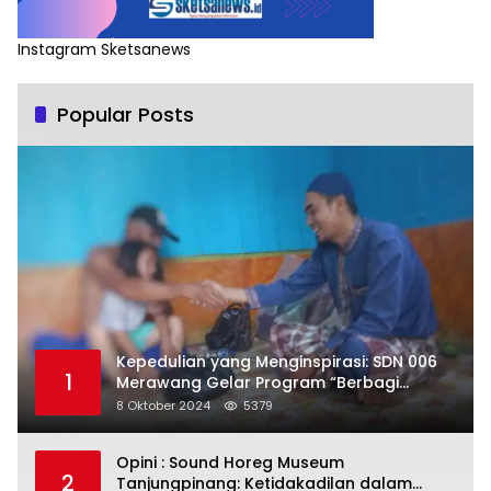
Instagram Sketsanews
Popular Posts
Kepedulian yang Menginspirasi: SDN 006
1
Merawang Gelar Program “Berbagi
Segenggam Beras”
8 Oktober 2024
5379
Opini : Sound Horeg Museum
2
Tanjungpinang: Ketidakadilan dalam