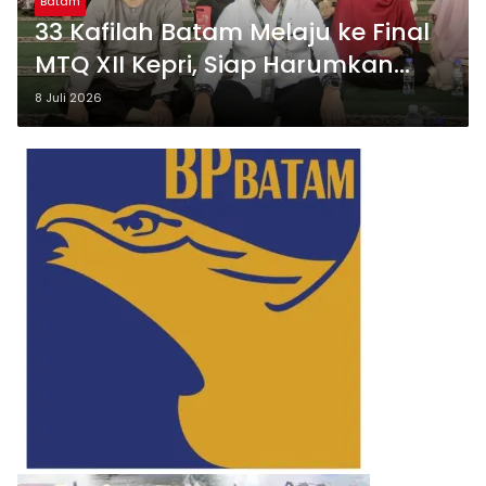
Batam
33 Kafilah Batam Melaju ke Final
MTQ XII Kepri, Siap Harumkan
Nama Daerah
8 Juli 2026