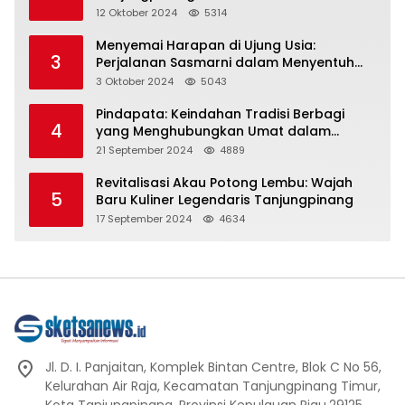
Representasi
12 Oktober 2024
5314
Menyemai Harapan di Ujung Usia:
3
Perjalanan Sasmarni dalam Menyentuh
Hati dan Jiwa
3 Oktober 2024
5043
Pindapata: Keindahan Tradisi Berbagi
4
yang Menghubungkan Umat dalam
Spiritualitas dan Kebersamaan dalam
21 September 2024
4889
Agama Buddha
Revitalisasi Akau Potong Lembu: Wajah
5
Baru Kuliner Legendaris Tanjungpinang
17 September 2024
4634
Jl. D. I. Panjaitan, Komplek Bintan Centre, Blok C No 56,
Kelurahan Air Raja, Kecamatan Tanjungpinang Timur,
Kota Tanjungpinang, Provinsi Kepulauan Riau.29125.