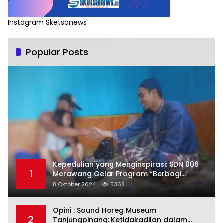
Instagram Sketsanews
Popular Posts
Kepedulian yang Menginspirasi: SDN 006
1
Merawang Gelar Program “Berbagi
Segenggam Beras”
8 Oktober 2024
5368
Opini : Sound Horeg Museum
2
Tanjungpinang: Ketidakadilan dalam