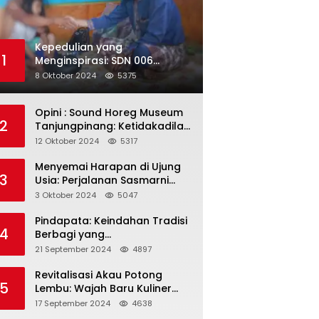
Kepedulian yang
1
Menginspirasi: SDN 006
Merawang Gelar Program
8 Oktober 2024
5375
“Berbagi Segenggam Beras”
Opini : Sound Horeg Museum
2
Tanjungpinang: Ketidakadilan
dalam Representasi
12 Oktober 2024
5317
Menyemai Harapan di Ujung
3
Usia: Perjalanan Sasmarni
dalam Menyentuh Hati dan
3 Oktober 2024
5047
Jiwa
Pindapata: Keindahan Tradisi
4
Berbagi yang
Menghubungkan Umat dalam
21 September 2024
4897
Spiritualitas dan
Kebersamaan dalam Agama
Revitalisasi Akau Potong
5
Buddha
Lembu: Wajah Baru Kuliner
Legendaris Tanjungpinang
17 September 2024
4638