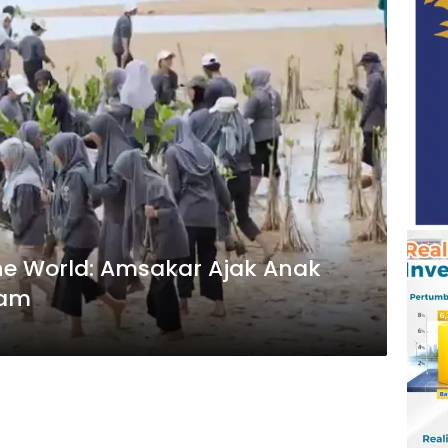
he World: Amsakar Ajak Anak
lam