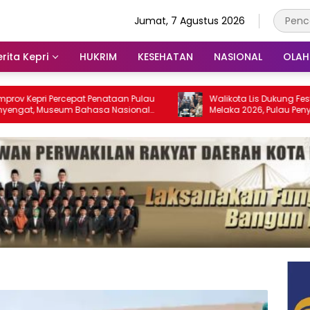
Jumat, 7 Agustus 2026
rita Kepri
HUKRIM
KESEHATAN
NASIONAL
OLA
 Percepat Penataan Pulau
Walikota Lis Dukung Festival Media 
useum Bahasa Nasional
Melaka 2026, Pulau Penyengat Disi
pung 2028
Jadi Etalase Budaya Melayu