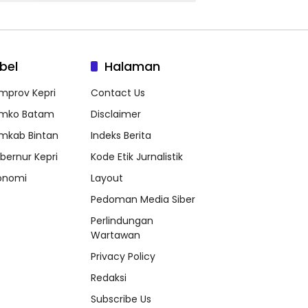
bel
Halaman
mprov Kepri
Contact Us
mko Batam
Disclaimer
mkab Bintan
Indeks Berita
bernur Kepri
Kode Etik Jurnalistik
onomi
Layout
Pedoman Media Siber
Perlindungan
Wartawan
Privacy Policy
Redaksi
Subscribe Us