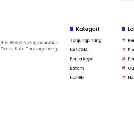
Kategori
La
Tanjungpinang
Pe
entre, Blok C No 56, Kelurahan
 Timur, Kota Tanjungpinang,
NASIONAL
Pe
Berita Kepri
Pe
Batam
Gu
HUKRIM
Ek